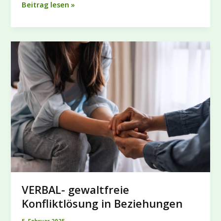
Ehrenamtliche
Beitrag lesen »
(W/M/D)
gesucht
VERBAL- gewaltfreie
Konfliktlösung in Beziehungen
5. Februar 2025