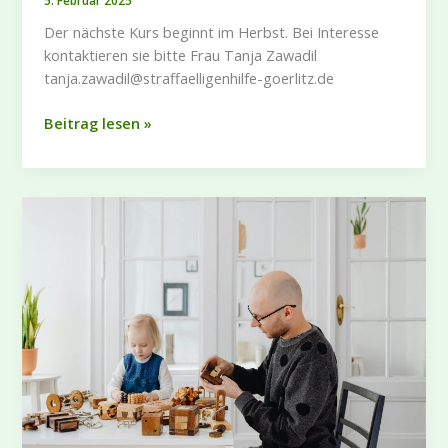
Der nächste Kurs beginnt im Herbst. Bei Interesse
kontaktieren sie bitte Frau Tanja Zawadil
tanja.zawadil@straffaelligenhilfe-goerlitz.de
VERBAL-
Beitrag lesen »
gewaltfreie
Konfliktlösung
in
Beziehungen